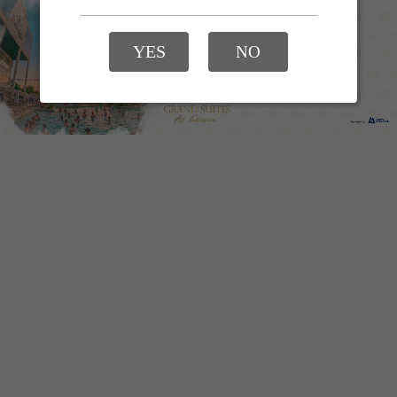
Menu Inicial
YES
NO
Ambientes
Localização
Vídeo
www.grandsuites.com.br